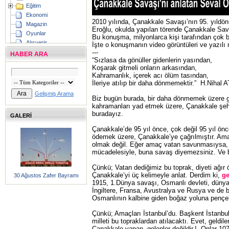
Eğitim
Ekonomi
2010 yılında, Çanakkale Savaşı’nın 95. yıldön
Magazin
Eroğlu, okulda yapılan törende Çanakkale Sava
Oyunlar
Bu konuşma, milyonlarca kişi tarafından çok beğ
Alışveriş
İşte o konuşmanın video görüntüleri ve yazılı 
Ankara
---
HABER ARA
“Sızlasa da gönüller gidenlerin yasından,
İstanbul
Koşarak gitmeli onların arkasından,
İzmir
Kahramanlık, içerek acı ölüm
tasından
,
Marmara
İleriye atılıp bir daha dönmemektir.”
H.Nihal 
Ege
Gelişmiş Arama
Akdeniz
Biz bugün burada, bir daha dönmemek üzere gide
kahramanları yad etmek üzere, Çanakkale şehi
İç Anadolu
buradayız.
GALERİ
Karadeniz
Doğu Anadolu
Çanakkale’de 95 yıl önce, çok değil 95 yıl önc
G.Doğu Anadolu
ödemek üzere, Çanakkale’ye çağrılmıştır. Ama
olmak değil. Eğer amaç vatan savunmasıysa, 
aç
|
kapat
mücadelesiyle, buna savaş diyemezsiniz. Ve
Çünkü; Vatan dediğimiz bu toprak, diyeti ağır ö
Çanakkale’yi üç kelimeyle anlat. Derdim ki,
ge
30 Ağustos Zafer Bayramı
1915, 1.Dünya savaşı, Osmanlı devleti, dünya
İngiltere, Fransa, Avustralya ve Rusya ve de b
Osmanlının kalbine giden boğaz yoluna pençeler
Çünkü; Amaçları İstanbul’du. Başkent İstanbul
milleti bu topraklardan atılacaktı. Evet, geldil
Çanakkale yapan, gelenler değildir.!. Onlar 1071’