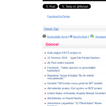
Facebook'ta Paylaş
Yorum Yaz
Yazdırılabilir Sayfa
|
Word'e Aktar
|
Arkadaşl
Güncel
Kutlu doğum FETÖ projesi mi
15 Temmuz 2016… İşgal Gibi Paralel Darbesi...
Ak Parti neden kaybetti
Facebook , Twitter gücünü ve güvenirliğini
kaybediyor
Başbakan Tayyip Erdoğan:"Bu bir istiklal
mücadelesidir."
Devletin TSK'sından sonra şimdi de MİT hedefte
Akil adamlar projesi, Kürt açılımı ve BOP projesi
United States of Anatolia, Anadolu Birleşik Devletleri
Akil Adamlar ve Heyeti Nasiha
Askerimizin yaşadıkları "12 Öfkeli Adam" filmine