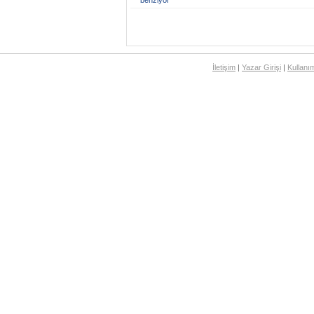
benziyor
İletişim
|
Yazar Girişi
|
Kullanım