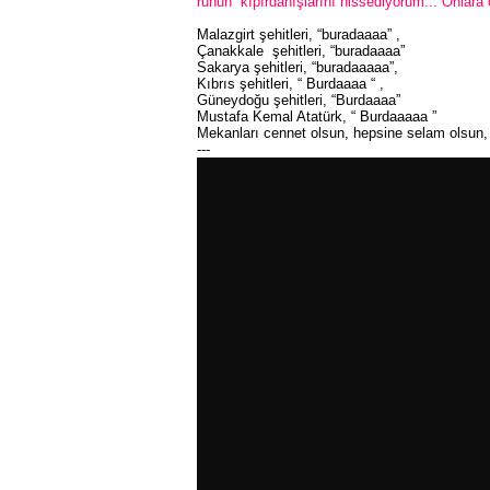
ruhun
kıpırdanışlarını hissediyorum... Onlara 
Malazgirt şehitleri, “buradaaaa” ,
Çanakkale
şehitleri, “buradaaaa”
Sakarya şehitleri, “buradaaaaa”,
Kıbrıs şehitleri, “ Burdaaaa “ ,
Güneydoğu şehitleri, “Burdaaaa”
Mustafa Kemal Atatürk, “ Burdaaaaa ”
Mekanları cennet olsun, hepsine selam olsun, 
---