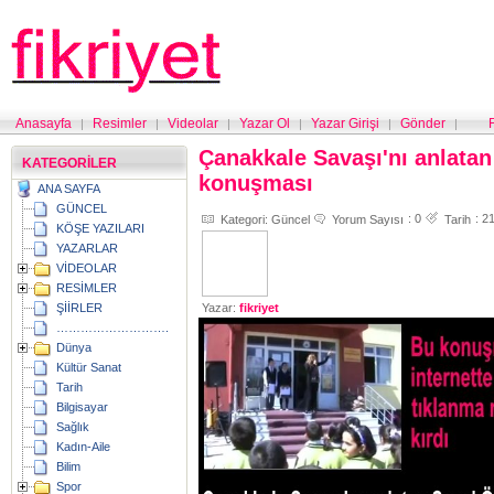
Anasayfa
Resimler
Videolar
Yazar Ol
Yazar Girişi
Gönder
|
|
|
|
|
|
Çanakkale Savaşı'nı anlata
KATEGORİLER
konuşması
ANA SAYFA
GÜNCEL
:
0
: 2
Kategori:
Güncel
Yorum Sayısı
Tarih
KÖŞE YAZILARI
YAZARLAR
VİDEOLAR
RESİMLER
ŞİİRLER
Yazar:
fikriyet
……………………….
Dünya
Kültür Sanat
Tarih
Bilgisayar
Sağlık
Kadın-Aile
Bilim
Spor