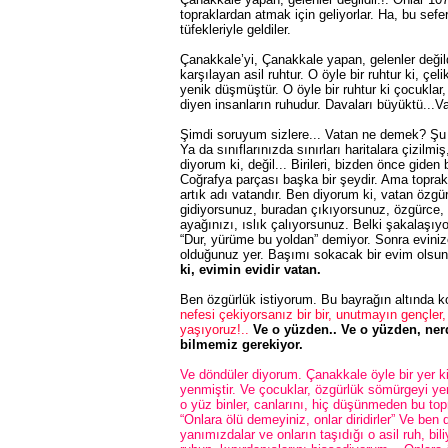
topraklardan atmak için geliyorlar. Ha, bu sefer
tüfekleriyle geldiler.
Çanakkale’yi, Çanakkale yapan, gelenler değild
karşılayan asil ruhtur. O öyle bir ruhtur ki, çe
yenik düşmüştür. O öyle bir ruhtur ki çocukla
diyen insanların ruhudur. Davaları büyüktü...V
Şimdi soruyum sizlere... Vatan ne demek? Şu 
Ya da sınıflarınızda sınırları haritalara çizil
diyorum ki, değil... Birileri, bizden önce giden 
Coğrafya parçası başka bir şeydir. Ama topra
artık adı vatandır. Ben diyorum ki, vatan özgür
gidiyorsunuz, buradan çıkıyorsunuz, özgürce, 
ayağınızı, ıslık çalıyorsunuz. Belki şakalaşı
“Dur, yürüme bu yoldan” demiyor. Sonra eviniz
olduğunuz yer. Başımı sokacak bir evim olsu
ki, evimin evidir vatan.
Ben özgürlük istiyorum. Bu bayrağın altında
nefesi çekiyorsanız bir bir, unutmayın gençler, b
yaşıyoruz!..
Ve o yüzden.. Ve o yüzden, ner
bilmemiz gerekiyor.
Ve döndüler diyorum. Çanakkale öyle bir yer ki
yenmiştir. Ve çocuklar, özgürlük sömürgeyi yenmi
o yüz binler, canlarını, hiç düşünmeden bu topr
“Onlara ölü demeyiniz, onlar diridirler” Ve ben d
yanımızdalar ve onların taşıdığı o asil ruh, bi